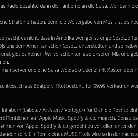
das Radio bezahlte dann die Tantieme an die
Suisa
. Wer dann di
sche Strafen erhalten, denn die Weitergabe von Musik ist bis heu
errascht es nicht, dass in Amerika weniger strenge Gesetze für
 DJs uns dem Amerikanischen Gesetz unterstellten und so halbw
rdienst gibt es keinen. Wir verschenken also unseren Mix und g
hmen.
t man Server und eine Suisa Webradio Lizenz) mit Kosten über F
sschliesslich aus Beatport-Titel besteht, für $9.99 verkaufen w
Inhabern (Labels / Artisten / Verleger) für Dich die Rechte ei
 Veröffentlichen auf Apple Music, Spotify & co. möglich. Genau
innahmen von Apple, Spotify & co gerecht zu verteilen unter den 
nden sein. Ein Remix eines MUSE Titels wird so in der nächsten