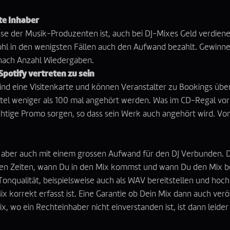
te Inhaber
esse der Musik-Produzenten ist, auch bei DJ-Mixes Geld verdiene
ohl in den wenigsten Fällen auch den Aufwand bezahlt. Gewinne
h nach Anzahl Wiedergaben.
Spotify vertreten zu sein
 sind eine Visitenkarte und können Veranstalter zu Bookings ü
itel weniger als 100 mal angehört werden. Was im CD-Regal vor 
richtige Promo sorgen, so dass sein Werk auch angehört wird. Vo
t aber auch mit einem grossen Aufwand für den DJ Verbunden. D
nauen Zeiten, wann Du in den Mix kommst und wann Du den Mix bee
onqualität, beispielsweise auch als WAV bereitstellen und hochl
 korrekt erfasst ist. Eine Garantie ob Dein Mix dann auch veröf
ix, wo ein Rechteinhaber nicht einverstanden ist, ist dann leid