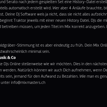
 und Serato nach jedem gespielten Set eine History-Datei erstel
eils automatisch erstellt wird. Wer aber 4 Anläufe brauchte, b
t. Deine DJ Software weis ja nicht, dass sie nicht alles aufzeich
beginnt Traktor jeweils mit einer neuen History Datei. DJs die m
etreiben müssen, um jeden Titel im Mix korrekt anzugeben. Ma
Goldgräber-Stimmung ist es aber eindeutig zu früh. Dein Mix Onli
twahrscheinlich minimal sein.
usic & Co
le DJs Online stellenweise wie wir möchten. Dies in den nächst
n werden. Natürlich können wir auch Dich aufnehmen, wenn Dei
its sein, jemand für den Aufwand zu Bezahlen. Wie man es gena
s unter
info@mixmasters.ch